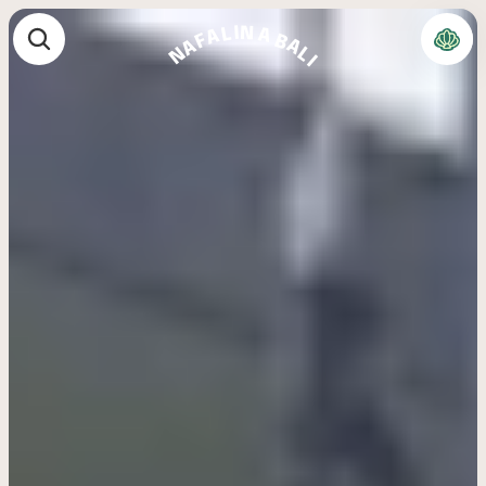
N
I
L
A
A
B
F
A
A
N
L
I