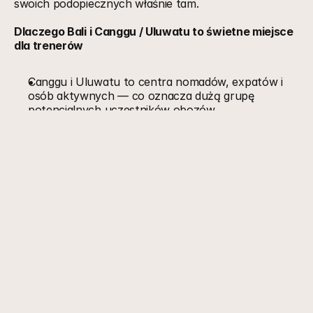
swoich podopiecznych właśnie tam.
Dlaczego Bali i Canggu / Uluwatu to świetne miejsce 
dla trenerów
Canggu i Uluwatu to centra nomadów, expatów i 
osób aktywnych — co oznacza dużą grupę 
potencjalnych uczestników obozów.
Siłownie tu często łączą 
trening + wellness + 
social
 — co dodaje wartość do obozów jako całości: 
trening, regeneracja, integracja, chill.
Wiele obiektów oferuje 
drop-in / day-passy, 
elastyczne pakiety
 — doskonałe zarówno dla 
gości, jak i trenerów, którzy organizują krótkie lub 
kilkutygodniowe wyjazdy.
Top siłownie w Canggu — idealne dla grup, obozów i 
trenerów
BYND Fitness Club Bali