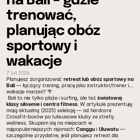
na Bali – gdzie 
trenować, 
planując obóz 
sportowy i 
wakacje
7 lut 2026
Planujesz zorganizować 
retreat lub obóz sportowy na 
Bali
 — łączący trening, pracę jako instruktor/trener i… 
wakacje marzeń? 🌴
 Bali to nie tylko plaże i surfing, ale też 
światowej 
klasy siłownie i centra fitness
. W artykule prezentuję 
moją aktualną (2025) selekcję — od hardcore 
CrossFit-boxów po luksusowe kluby ze strefą 
wellness. Skupiam się na miejscach w 
najpopularniejszych rejonach: 
Canggu
 i 
Uluwatu
 — 
szczególnie przydatne, jeśli planujesz retreat dla 